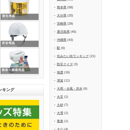
熊本県
(58)
大分県
(20)
宮崎県
(28)
鹿児島県
(45)
沖縄県
(43)
駅
(6)
住みたい街ランキング
(21)
防災クイズ
(3)
地震
(16)
津波
(11)
大雨・台風・洪水
(6)
ンキング
火災
(1)
土砂
(7)
大雪
(1)
竜巻
(1)
火山
(4)