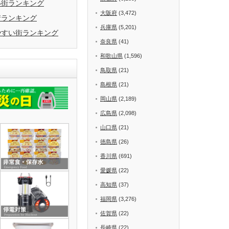
い街ランキング
大阪府
(3,472)
街ランキング
兵庫県
(5,201)
やすい街ランキング
奈良県
(41)
和歌山県
(1,596)
鳥取県
(21)
島根県
(21)
岡山県
(2,189)
広島県
(2,098)
山口県
(21)
徳島県
(26)
香川県
(691)
愛媛県
(22)
高知県
(37)
福岡県
(3,276)
佐賀県
(22)
長崎県
(22)