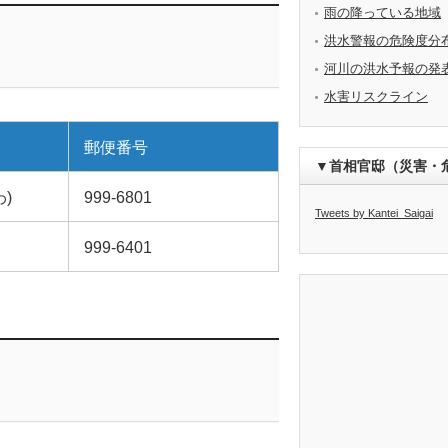
雨の降っている地域
洪水警報の危険度分
河川の洪水予報の発
水害リスクライン
郵便番号
▼首相官邸（災害・
)
999-6801
Tweets by Kantei_Saigai
999-6401