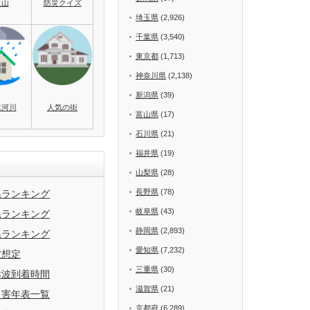
火山
防災クイズ
埼玉県
(2,926)
千葉県
(3,540)
東京都
(1,713)
神奈川県
(2,138)
新潟県
(39)
水河川
人気の街
富山県
(17)
石川県
(21)
福井県
(19)
山梨県
(28)
長野県
(78)
県ランキング
岐阜県
(43)
県ランキング
静岡県
(2,893)
県ランキング
愛知県
(7,232)
波想定
三重県
(30)
津波到着時間
滋賀県
(21)
災害年表一覧
京都府
(6,289)