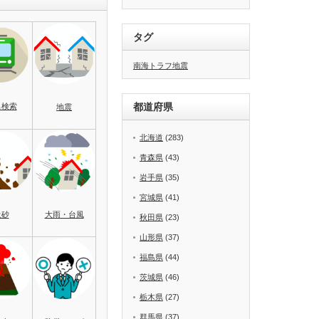
タグ
南海トラフ地震
都道府県
名検索
地震
北海道
(283)
青森県
(43)
岩手県
(35)
宮城県
(41)
土砂
大雨・台風
秋田県
(23)
山形県
(37)
福島県
(44)
茨城県
(46)
栃木県
(27)
群馬県
(37)