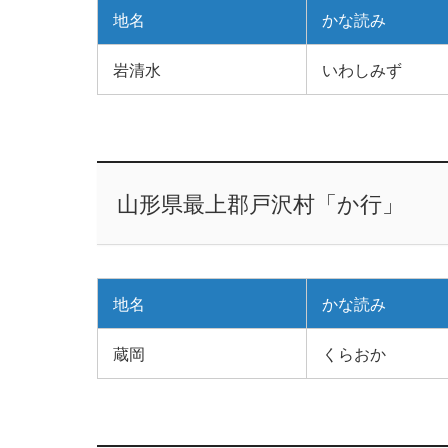
地名
かな読み
岩清水
いわしみず
山形県最上郡戸沢村「か行」
地名
かな読み
蔵岡
くらおか