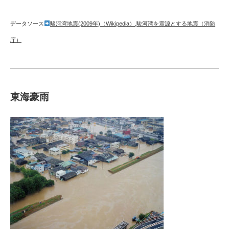
データソース
駿河湾地震(2009年)（Wikipedia）
,
駿河湾を震源とする地震（消防
庁）
東海豪雨