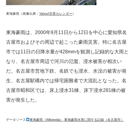
東海豪雨（画像出典：
Yahoo!災害カレンダー
）
東海豪雨は、2000年9月11日から12日を中心に愛知県名
古屋市およびその周辺で起こった豪雨災害。特に名古屋
市では11日の日降水量が428mmを観測し記録的な大雨と
なり、名古屋市周辺で河川の氾濫、浸水被害が相次い
だ。名古屋市営地下鉄、名鉄でも浸水、水没の被害が発
生、名古屋駅構内では帰宅困難者で大混乱となった。名
古屋市昭和区では、床上浸水31棟、床下浸水281棟の被
害が発生した。
データソース
東海豪雨（Wikipedia）
,
東海豪雨水害に関する記録（名古屋市）